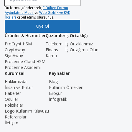
Bu formu göndererek,
E-Bülten Formu
Aydınlatma Metni
ve
Web Gizlilik ve KVK
İlkeleri
kabul etmiş olursunuz.
Üye Ol
Ürünler & Hizmetler
Çözümler
İş Ortaklığı
ProCrypt HSM
Telekom
İş Ortaklarımız
CryptAway
Finans
İş Ortağımız Olun
SignAway
Kamu
Procenne Cloud HSM
Procenne Akademi
Kurumsal
Kaynaklar
Hakkımızda
Blog
İnsan ve Kültür
Kullanım Örnekleri
Haberler
Broşür
Ödüller
İnfografik
Politikalar
Logo Kullanım Kılavuzu
Referanslar
İletişim