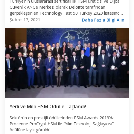
Türkiye’nin uluslararası sertifikalı ilk HSM üreticisi ve Dijital
Güvenlik Ar-Ge Merkezi olarak Deloitte tarafından
gerçekleştirilen Technology Fast 50 Turkey 2020 listesinde
ilk 10 arasında yer aldık.
Şubat 17, 2021
Daha Fazla Bilgi Alın
Yerli ve Milli HSM Ödülle Taçlandı!
Sektörün en prestijli ödüllerinden PSM Awards 2019’da
Procenne ProCrypt HSM ile “Yılın Teknoloji Sağlayıcısı”
ödülüne layık görüldü.