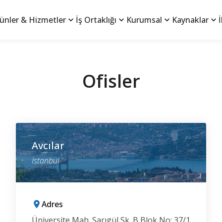
ünler & Hizmetler
İş Ortaklığı
Kurumsal
Kaynaklar
İ
Ofisler
Avcılar
İstanbul
Adres
Üniversite Mah. Sarıgül Sk. B Blok No: 37/1