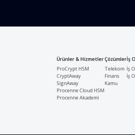
Ürünler & Hizmetler
Çözümler
İş O
ProCrypt HSM
Telekom
İş 
CryptAway
Finans
İş 
SignAway
Kamu
Procenne Cloud HSM
Procenne Akademi