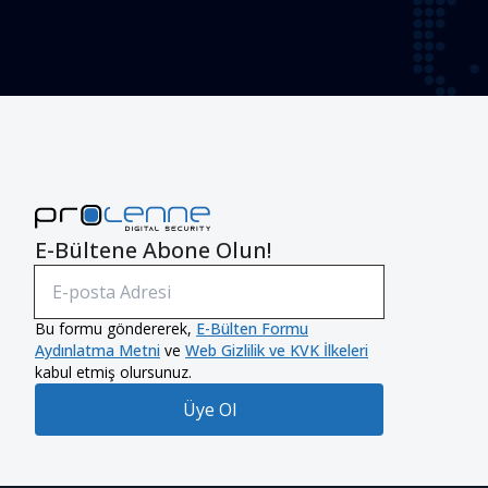
E-Bültene Abone Olun!
Bu formu göndererek,
E-Bülten Formu
Aydınlatma Metni
ve
Web Gizlilik ve KVK İlkeleri
kabul etmiş olursunuz.
Üye Ol