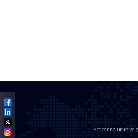
Procenne ürün ve çö