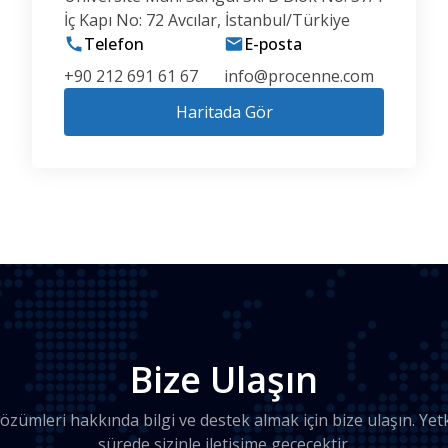
İç Kapı No: 72 Avcılar, İstanbul/Türkiye
Telefon
E-posta
+90 212 691 61 67
info@procenne.com
Haritada Gör
Bize Ulaşın
zümleri hakkında bilgi ve destek almak için bize ulaşın. Yetki
sürede sizinle iletişime geçecektir.