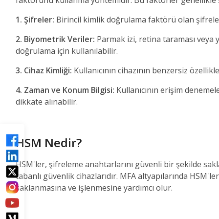
faktörünü kullanma yöntemidir. Bu faktörler genellikle ş
1. Şifreler:
Birincil kimlik doğrulama faktörü olan şifreler, 
2. Biyometrik Veriler:
Parmak izi, retina taraması veya yü
doğrulama için kullanılabilir.
3. Cihaz Kimliği:
Kullanıcının cihazının benzersiz özellikle
4. Zaman ve Konum Bilgisi:
Kullanıcının erişim denemel
dikkate alınabilir.
HSM Nedir?
HSM'ler, şifreleme anahtarlarını güvenli bir şekilde s
tabanlı güvenlik cihazlarıdır. MFA altyapılarında HSM'ler
saklanmasına ve işlenmesine yardımcı olur.